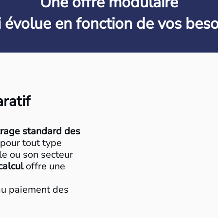
Une offre modulaire
i évolue en fonction de vos beso
ratif
rage standard des
pour tout type
lle ou son secteur
calcul
offre une
’au paiement des