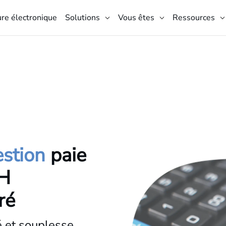
ure électronique
Solutions
Vous êtes
Ressources
estion
paie
RH
ré
é et souplesse