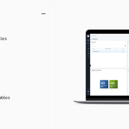
lles
ables