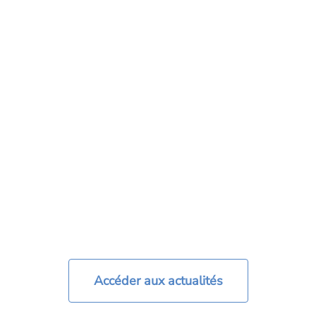
2
min
Découvrez comment nos équipes œuvrent chaque jour
pour garantir sécurité, conformité et excellence
opérationnelle.
Accéder aux actualités