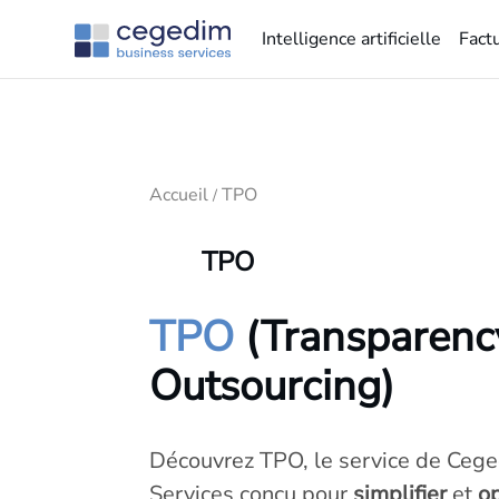
Intelligence artificielle
Fact
Accueil
TPO
/
TPO
TPO
(Transparenc
Outsourcing)
Découvrez TPO, le service de Ceg
Services conçu pour
simplifier
et
op