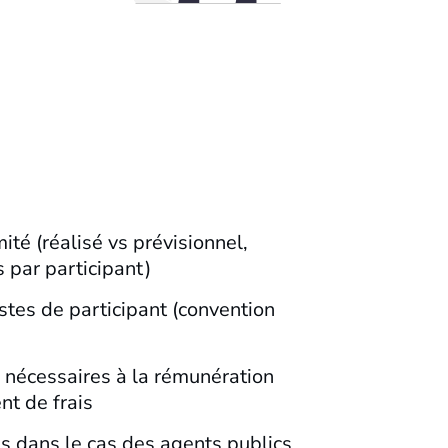
ité (réalisé vs prévisionnel,
s par participant)
stes de participant (convention
 nécessaires à la rémunération
t de frais
ns dans le cas des agents publics