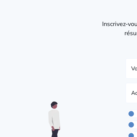
Inscrivez-vo
résu
Vo
Ad