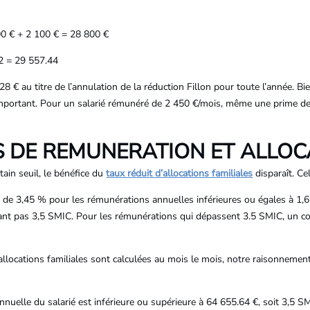
00 € + 2 100 € = 28 800 €
12 = 29 557.44
328 € au titre de l’annulation de la réduction Fillon pour toute l’année. B
t important. Pour un salarié rémunéré de 2 450 €/mois, même une prime de
 DE REMUNERATION ET ALLOC
ain seuil, le bénéfice du
taux réduit d’allocations familiales
disparaît. Ce
ait de 3,45 % pour les rémunérations annuelles inférieures ou égales à 1
ant pas 3,5 SMIC. Pour les rémunérations qui dépassent 3.5 SMIC, un c
allocations familiales sont calculées au mois le mois, notre raisonneme
uelle du salarié est inférieure ou supérieure à 64 655.64 €, soit 3,5 SMI