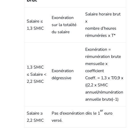
Salaire horaire brut
Exonération
Salaire ≤
x
sur la totalité
1,3 SMIC
nombre d’heures
du salaire
rémunérées x T*
Exonération =
rémunération brute
mensuelle x
1,3 SMIC
Exonération
coefficient
≤ Salaire <
dégressive
Coeff. = 1,3 x T/0,9 x
2,2 SMIC
((2,2 x SMIC
annuel/rémunération
annuelle brute)-1)
er
Salaire ≥
Pas d’exonération dès le 1
euro
2,2 SMIC
versé.