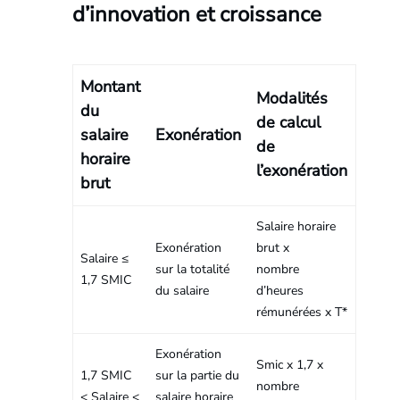
d’innovation et croissance
Montant
Modalités
du
de calcul
salaire
Exonération
de
horaire
l’exonération
brut
Salaire horaire
Exonération
brut x
Salaire ≤
sur la totalité
nombre
1,7 SMIC
du salaire
d’heures
rémunérées x T*
Exonération
Smic x 1,7 x
1,7 SMIC
sur la partie du
nombre
< Salaire <
salaire horaire