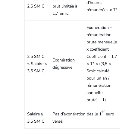
d’heures
2,5 SMIC
brut limitée à
rémunérées x T*
1,7 Smic
Exonération =
rémunération
brute mensuelle
x coefficient
2,5 SMIC
Coefficient = 1,7
Exonération
≤ Salaire <
× T* × ((3,5 ×
dégressive
3,5 SMIC
Smic calculé
pour un an /
rémunération
annuelle
brute) – 1)
er
Salaire ≥
Pas d’exonération dès le 1
euro
3,5 SMIC
versé.