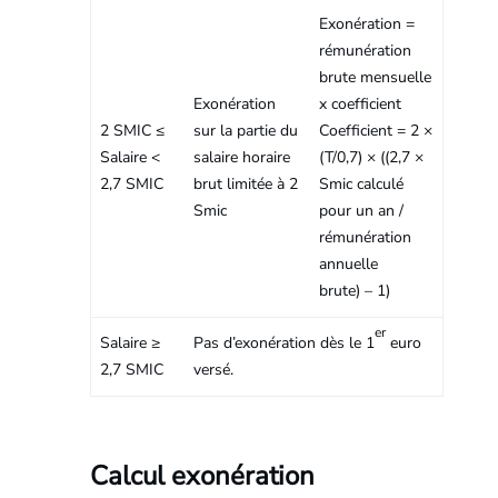
Exonération =
rémunération
brute mensuelle
Exonération
x coefficient
2 SMIC ≤
sur la partie du
Coefficient = 2 ×
Salaire <
salaire horaire
(T/0,7) × ((2,7 ×
2,7 SMIC
brut limitée à 2
Smic calculé
Smic
pour un an /
rémunération
annuelle
brute) – 1)
er
Salaire ≥
Pas d’exonération dès le 1
euro
2,7 SMIC
versé.
Calcul exonération