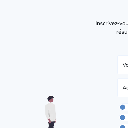
Inscrivez-vo
résu
Vo
Ad