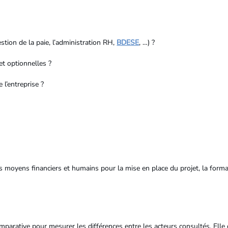
tion de la paie, l’administration RH,
BDESE
, …) ?
et optionnelles ?
 l’entreprise ?
s moyens financiers et humains pour la mise en place du projet, la formati
 comparative pour mesurer les différences entre les acteurs consultés. El