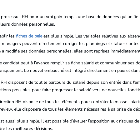
 processus RH pour un vrai gain temps, une base de données qui unifie l’
 leurs données personnelles.
ablir les
fiches de paie
est plus simple. Les variables relatives aux abse
s managers peuvent directement corriger les plannings et statuer sur les 
rié a modifié ses données personnelles, elles sont reprises immédiatement
e candidat peut à l’avance remplir sa fiche salarié et communiquer ses do
roniquement. Le nouvel embauché est intégré directement en paie et dans 
 RH disposent de tout le parcours du salarié depuis son entrée dans l’en
ations possibles pour faire progresser le salarié vers de nouvelles foncti
rection RH dispose de tous les éléments pour contrôler la masse salaria
eview, elle disposera de tous les éléments nécessaires à sa prise de déc
est aussi plus simple. Il est possible d’évaluer l’exposition aux risques de 
re les meilleures décisions.