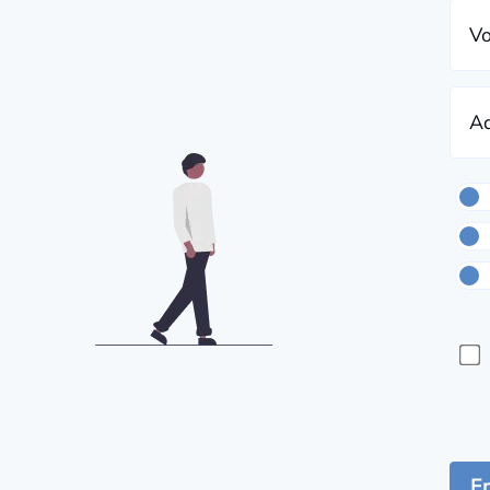
Vo
Ad