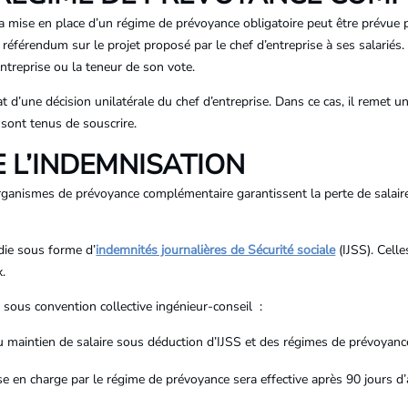
. La mise en place d’un régime de prévoyance obligatoire peut être prévue
n référendum sur le projet proposé par le chef d’entreprise à ses salariés.
entreprise ou la teneur de son vote.
at d’une décision unilatérale du chef d’entreprise. Dans ce cas, il remet 
 sont tenus de souscrire.
 L’INDEMNISATION
rganismes de prévoyance complémentaire garantissent la perte de salaire 
die sous forme d’
indemnités journalières de Sécurité sociale
(IJSS). Cell
x.
 sous convention collective ingénieur-conseil :
au maintien de salaire sous déduction d’IJSS et des régimes de prévoyanc
ise en charge par le régime de prévoyance sera effective après 90 jours d’a