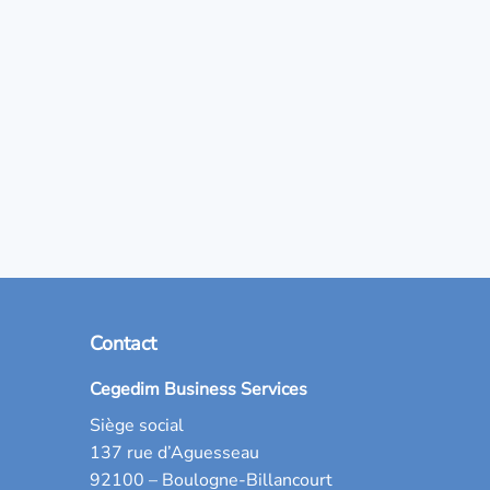
Contact
Cegedim Business Services
Siège social
137 rue d’Aguesseau
92100 – Boulogne-Billancourt