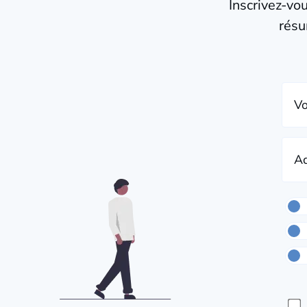
Inscrivez-vo
résu
Vo
Ad