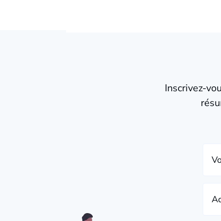
Inscrivez-vo
résu
Vo
Ad