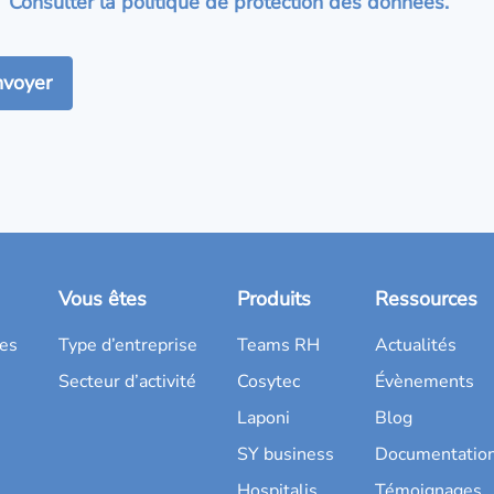
Consulter la politique de protection des données.
Vous êtes
Produits
Ressources
es
Type d’entreprise
Teams RH
Actualités
Secteur d’activité
Cosytec
Évènements
Laponi
Blog
SY business
Documentatio
Hospitalis
Témoignages