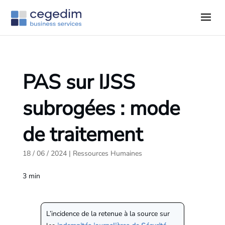
PAS sur IJSS
subrogées : mode
de traitement
18 / 06 / 2024
|
Ressources Humaines
3
min
L’incidence de la retenue à la source sur