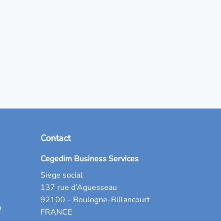
Contact
Cegedim Business Services
Siège social
137 rue d’Aguesseau
92100 – Boulogne-Billancourt
n
FRANCE