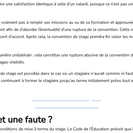
re une satisfaction identique à celle d’un salarié, puisque ce n’est pas un
ive vraiment pas à remplir ses missions au vu de sa formation et approuvé
ment afin de d’aborder l’éventualité d’une rupture de la convention. Cette 
sont d’accord. Après cela, la convention de stage prendra fin selon les mo
nière unilatérale : cela constitue une rupture abusive de la convention de
ges-intérêts.
 de stage est possible dans le cas où un stagiaire n’aurait commis ni faute 
continuant à former le stagiaire jusqu’au terme initialement prévu tout e
Gérez l’encadrement de vos stagiaires
plus sereinement : contactez-nous !
et une faute ?
conditions de mise à terme du stage. Le Code de l’Éducation prévoit que l