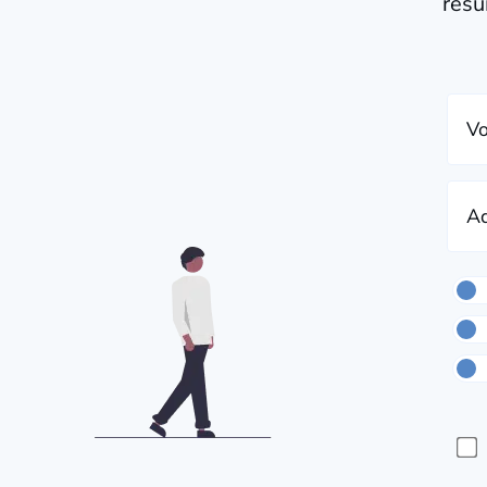
résu
Vo
Ad