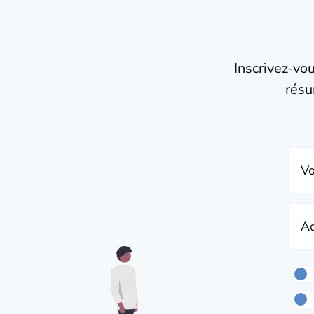
Inscrivez-vo
résu
Vo
Ad