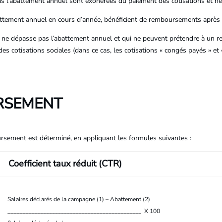
 pas l’abattement annuel sont exonérées du paiement des cotisations et 
battement annuel en cours d’année, bénéficient de remboursements après
 ne dépasse pas l’abattement annuel et qui ne peuvent prétendre à un
 des cotisations sociales (dans ce cas, les cotisations « congés payés » e
RSEMENT
sement est déterminé, en appliquant les formules suivantes :
Coefficient taux réduit (CTR)
Salaires déclarés de la campagne (1) – Abattement (2)
_____________________________________________ X 100