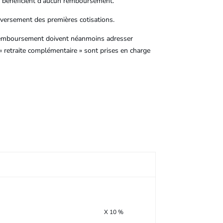
ne bénéficient d’aucun remboursement.
 versement des premières cotisations.
 remboursement doivent néanmoins adresser
t « retraite complémentaire » sont prises en charge
X 10 %