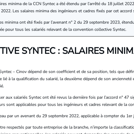
res minima de la CCN Syntec a été étendu par l’arrêté du 18 juillet 2022,
2022. Les salaires minima des ingénieurs et cadres fixés par cet accord
s minima ont été fixés par l’avenant n° 2 du 29 septembre 2023, étend
ée pour tous les salariés relevant de la convention collective Syntec.
IVE SYNTEC : SALAIRES MINIM
yntec – Cinov dépend de son coefficient et de sa position, tels que définis
ue lié à la qualification du salarié, la deuxième dépend de son ancienneté
ié.
aux salariés Syntec ont été revus la dernière fois par l’accord n° 47 sig
leurs sont applicables pour tous les ingénieurs et cadres relevant de la c
veau par un avenant du 29 septembre 2022, applicable à compter du 1er 
tre respectés par toute entreprise de la branche, n’importe la classificati