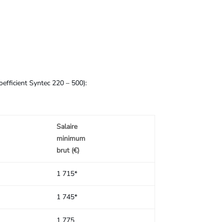
oefficient Syntec 220 – 500):
Salaire
minimum
brut (€)
1 715*
1 745*
1 775