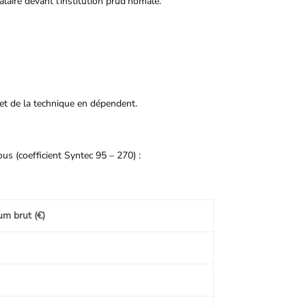
laire devant l’institution prud’homale.
 et de la technique en dépendent.
us (coefficient Syntec 95 – 270) :
um brut (€)