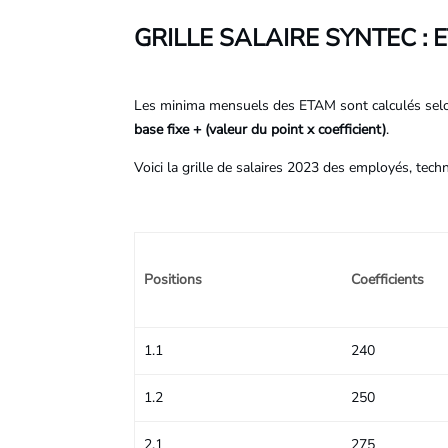
GRILLE SALAIRE SYNTEC : 
Les minima mensuels des ETAM sont calculés selo
base fixe + (valeur du point x coefficient)
.
Voici la grille de salaires 2023 des employés, tech
Positions
Coefficients
1.1
240
1.2
250
2.1
275