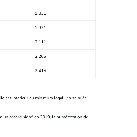
1 831
1 971
2 111
2 266
2 415
e est inférieur au minimum légal; les salariés
te à un accord signé en 2019, la numérotation de