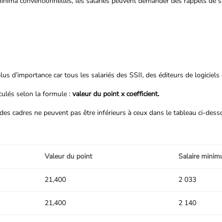
minima conventionnelles, les salariés peuvent demander des rappels de sa
us d’importance car tous les salariés des SSII, des éditeurs de logiciels
ulés selon la formule :
valeur du point x coefficient.
des cadres ne peuvent pas être inférieurs à ceux dans le tableau ci-desso
Valeur du point
Salaire minim
21,400
2 033
21,400
2 140