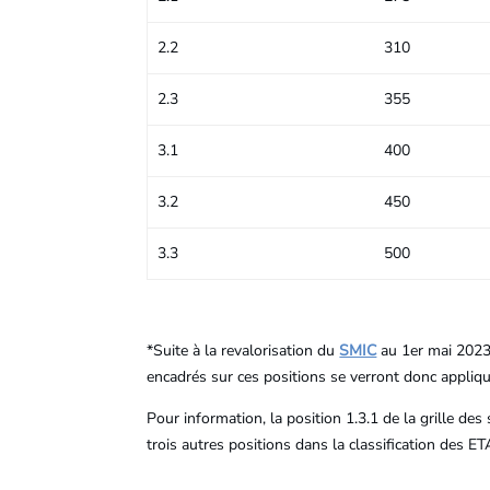
2.2
310
2.3
355
3.1
400
3.2
450
3.3
500
*Suite à la revalorisation du
SMIC
au 1er mai 2023,
encadrés sur ces positions se verront donc applique
Pour information, la position 1.3.1 de la grille de
trois autres positions dans la classification des E