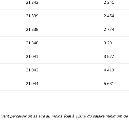
21,342
2 241
21,339
2 454
21,338
2 774
21,340
3 201
21,041
3 577
21,042
4 419
21,044
5 681
ivent percevoir un salaire au moins égal à 120% du salaire minimum de l