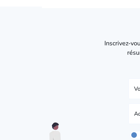
Inscrivez-vo
résu
Vo
Ad