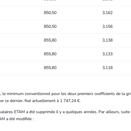
850,50
3,162
850,50
3,156
855,80
3,138
855,80
3,133
855,80
3,118
 le minimum conventionnel pour les deux premiers coefficients de la grill
r ce dernier, fixé actuellement à 1 747,24 €.
s salaires ETAM a été supprimée il y a quelques années. Par ailleurs, sui
TAM a été modifiée :