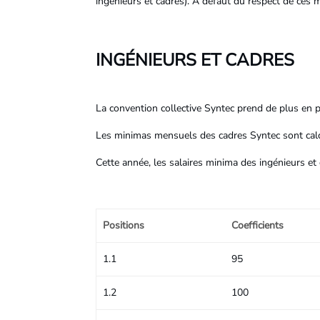
ingénieurs et cadres). A défaut du respect de ces 
INGÉNIEURS ET CADRES
La convention collective Syntec prend de plus en pl
Les minimas mensuels des cadres Syntec sont calc
Cette année, les salaires minima des ingénieurs et 
Positions
Coefficients
1.1
95
1.2
100