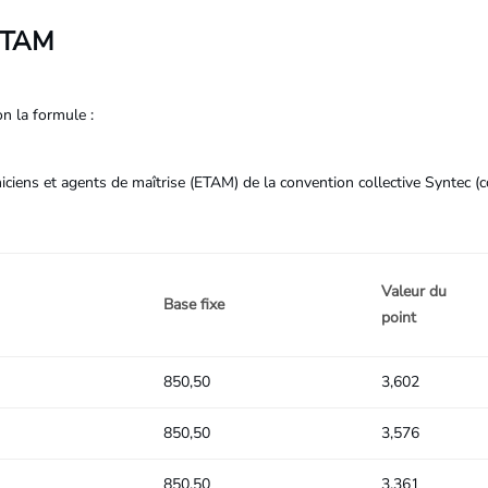
ETAM
n la formule :
niciens et agents de maîtrise (ETAM) de la convention collective Syntec (c
Valeur du
Base fixe
point
850,50
3,602
850,50
3,576
850,50
3,361