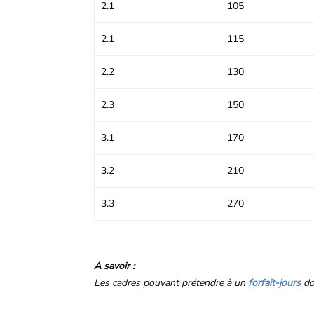
2.1
105
2.1
115
2.2
130
2.3
150
3.1
170
3.2
210
3.3
270
A savoir :
Les cadres pouvant prétendre à un
forfait-jours
do