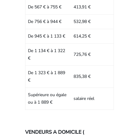
De 567 € à 755 €
413,91 €
De 756 € à 944 €
532,98 €
De 945 € à 1 133 €
614,25 €
De 1 134 € à 1 322
725,76 €
€
De 1 323 € à 1 889
835,38 €
€
Supérieure ou égale
salaire réel
ou à 1 889 €
VENDEURS A DOMICILE (