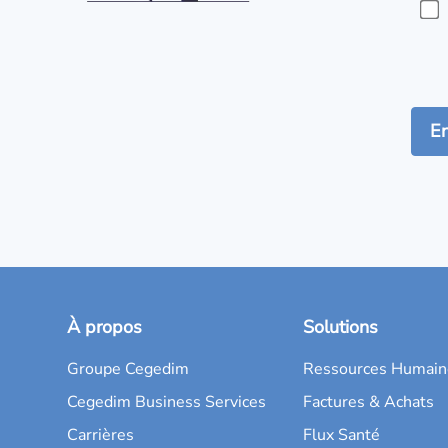
À propos
Solutions
Groupe Cegedim
Ressources Humain
Cegedim Business Services
Factures & Achats
Carrières
Flux Santé