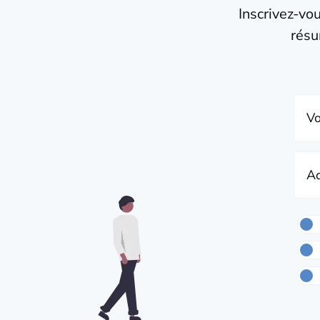
Inscrivez-vo
résu
Vo
Ad