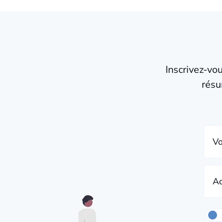
Inscrivez-vo
résu
Vo
Ad