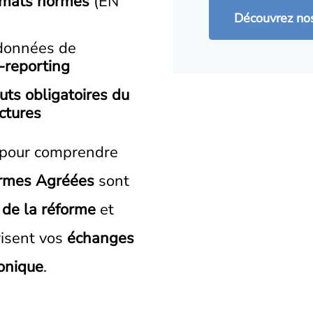
rmats normés
(EN
Découvrez nos
 données de
-reporting
uts obligatoires du
actures
pour comprendre
rmes Agréées
sont
 de la réforme
et
isent vos
échanges
ronique
.