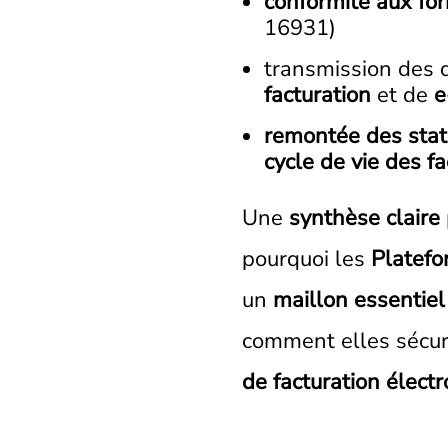
conformité aux fo
16931)
transmission des
facturation
et de
e
remontée des stat
cycle de vie des f
Une
synthèse claire
pourquoi les
Platefo
un
maillon essentiel
comment elles sécur
de facturation élect