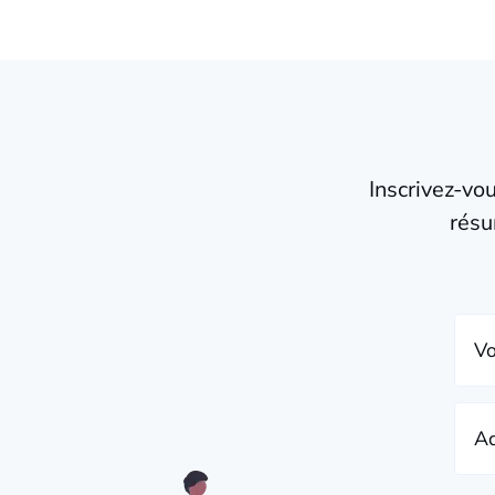
Inscrivez-vo
résu
Vo
Ad