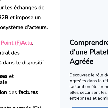
ur les échanges de
 B2B et impose un
osystème d’acteurs.
Comprendre 
u
Point (F)Actu
,
d’une Plat
tral
des
Agréée
s
dans le dispositif :
Découvrez le rôle 
ses
et
Agréées dans la ré
cale
facturation électro
ion
des
factures
elles sécurisent le
entreprises et admin