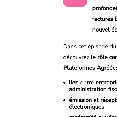
profonde
factures
nouvel éc
Dans cet épisode d
découvrez le
rôle cen
Plateformes Agréée
lien
entre
entrepri
administration fis
émission
et
récept
électroniques