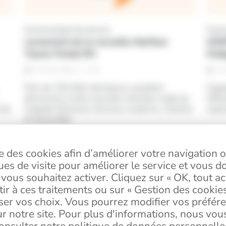
Communiqué de presse
Comm
Lancement de la nouvelle interface
ADER
Teams Portail RH
l’in
3
min
29 / 03 / 2024
29
Près de 700 000 utilisateurs accèdent
Ceged
désormais à cette nouvelle interface made by
offic
t de
Cegedim Business Services moderne, intuitive
sept
et accessible.
Lire
Lire
ise des cookies afin d’améliorer votre navigation o
ques de visite pour améliorer le service et vous d
vous souhaitez activer. Cliquez sur « OK, tout a
ir à ces traitements ou sur « Gestion des cookie
Cegedim Business Services
ser vos choix. Vous pourrez modifier vos préfére
 notre site. Pour plus d'informations, nous vous