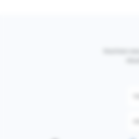
Inscrivez-vo
résu
Vo
Ad