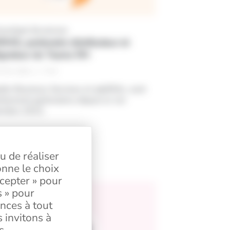
uniqué de presse
HIS, partenaire distributeur et
tégrateur de Teams RH
2
min
 / 03 / 2024
im Business Services et adeRHis, sont
iellement partenaires depuis le 1er
embre 2023.
u de réaliser
onne le choix
ccepter » pour
s » pour
Factures & Achats
nces à tout
 invitons à