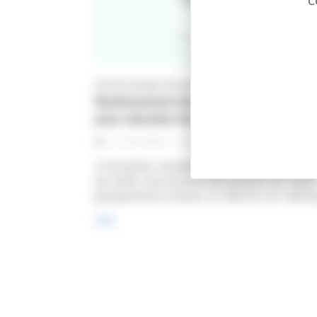
c
Communiqué de presse
Renforcement de la plateforme Hospit
pour sécuriser les approvisionnements
5
min
11 / 03 / 2024
3 nouvelles solutions pour les établisseme
de santé, fournisseurs de produits de santé
groupements d’achat, et cabinets de radiol
Lire