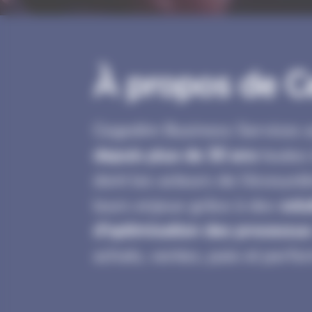
À propos de C
Cegedim Business Services
depuis plus de 30 ans
toutes 
dont les acteurs de l’écosys
leurs enjeux grâce à des
solu
d'optimisation des processus
achats, ventes, paie et perf