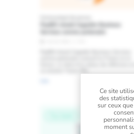
Communiqué de presse
PayBIX choisit Cegedim Business
Services comme partenaire
3
min
29 / 03 / 2024
PayBIX choisit Cegedim Business Services
comme partenaire exclusif en France et en
Suisse. Le choix d’un acteur de référence e
sa solution Teams RH.
Lire
Ce site util
des statisti
sur ceux que 
consent
Flux Santé
personnali
moment sur