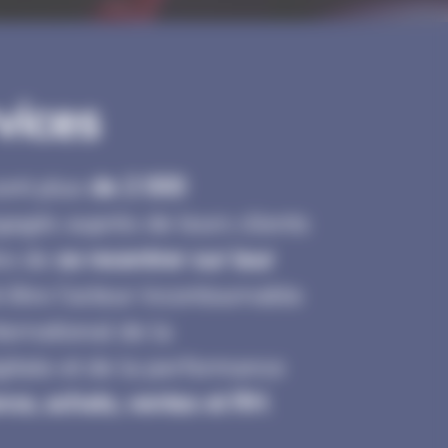
vices
sont plus
de 2 000
agés auprès de leurs clients
re de
se recentrer sur leur
t être l’acteur incontournable
ternational de la
gitale et de la performance
nce, achats, ventes et RH
.