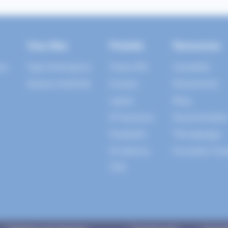
Vous êtes
Produits
Ressources
es
Type d’entreprise
Teams RH
Actualités
Secteur d’activité
Cosytec
Évènements
Laponi
Blog
SY business
Documentatio
Hospitalis
Témoignages
SY pharma
Formation Te
TPO