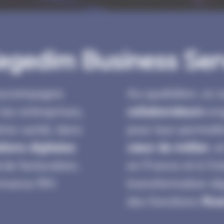
egedim Business Ser
 accompagne
Au quotidien, ce 
les entreprises,
collaborateurs
eng
tème santé, dans
pour leur permett
tions digitales
cœur de métier
, e
de facturation,
en France et à l’in
ormance RH.
transformation di
des fonctions
fina