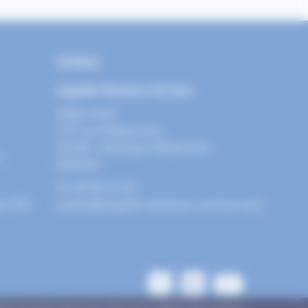
Contact
Cegedim Business Services
Siège social
137 rue d’Aguesseau
92100 – Boulogne-Billancourt
n
FRANCE
01 49 09 22 00
ams RH
contact@cegedim-business-services.com