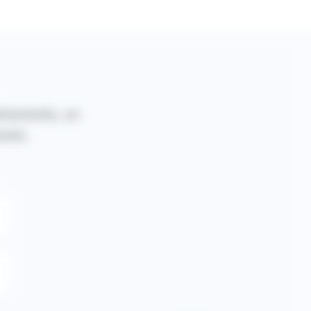
vènements, un
ents.