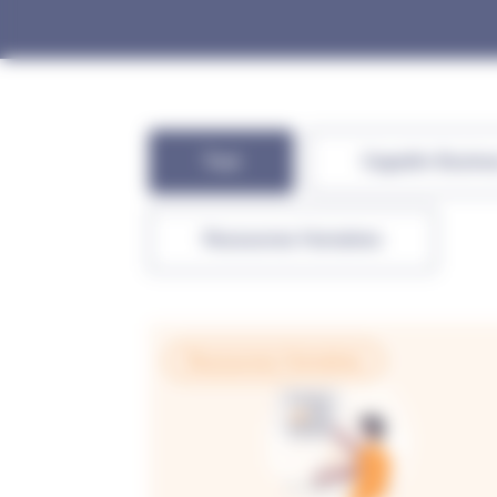
Tout
Cegedim Busines
Ressources Humaines
Ressources Humaines