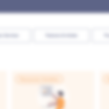
s Services
Factures & Achats
Fl
Ressources Humaines