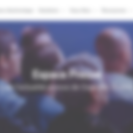
ure électronique
Solutions
Vous êtes
Ressources
Espace Presse
oute l'actualité presse de Cegedim Busin