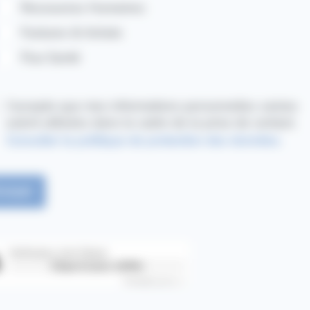
J’accepte que mes informations personnelles saisies
soient utilisées dans le cadre de la prise de contact.
Consulter la politique de protection des données.
Vérification Anti-Robot
Clique ici pour vérifier
Friendly
Captcha ⇗