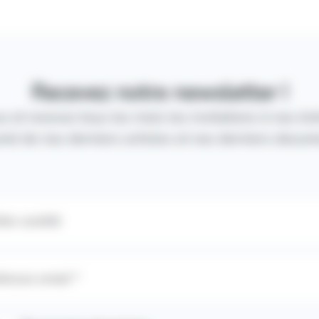
Recevez notre newsletter !
us et recevez tous les mois les invitations à nos é
mé de nos derniers articles et nos derniers docum
tre société
resse email *