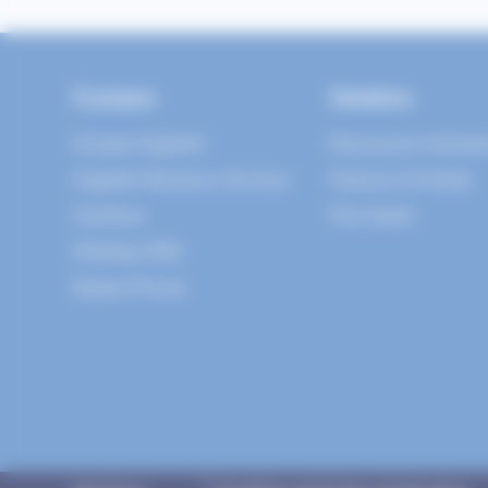
À propos
Solutions
Groupe Cegedim
Ressources Humain
Cegedim Business Services
Factures & Achats
Carrières
Flux Santé
Politique RSE
Espace Presse