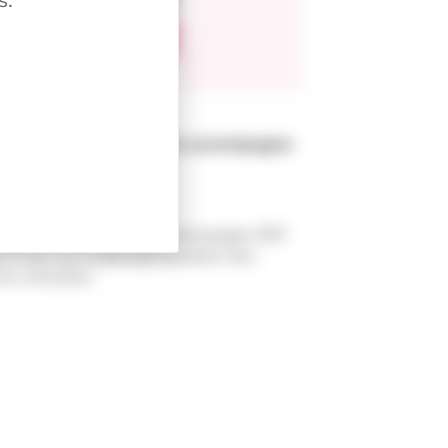
s.
uniqué de presse
dim Business Services accompagne
< 1
min
/ 05 / 2022
dim Business Services accompagne EDF
s 5 ans sur la dématérialisation des
res entrantes